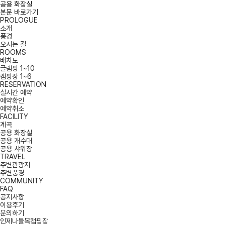
공용 화장실
본문 바로가기
PROLOGUE
소개
풍경
오시는 길
ROOMS
배치도
글램핑 1~10
캠핑장 1~6
RESERVATION
실시간 예약
예약확인
예약취소
FACILITY
계곡
공용 화장실
공용 개수대
공용 샤워장
TRAVEL
주변관광지
주변풍경
COMMUNITY
FAQ
공지사항
이용후기
문의하기
인제나들목캠핑장