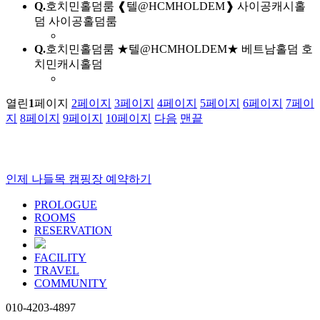
Q.
호치민홀덤룸 ❰텔@HCMHOLDEM❱ 사이공캐시홀
덤 사이공홀덤룸
Q.
호치민홀덤룸 ★텔@HCMHOLDEM★ 베트남홀덤 호
치민캐시홀덤
열린
1
페이지
2
페이지
3
페이지
4
페이지
5
페이지
6
페이지
7
페이
지
8
페이지
9
페이지
10
페이지
다음
맨끝
인제 나들목 캠핑장 예약하기
PROLOGUE
ROOMS
RESERVATION
FACILITY
TRAVEL
COMMUNITY
010-4203-4897